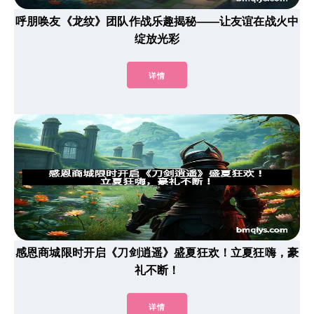
呼朋唤友《龙纹》团队作战乐趣揭秘——让友谊在战火中
绽放光彩
详情
感恩商城限时开启《刀剑逍遥》盛夏狂欢！立夏狂嗨，豪
礼不断！
详情